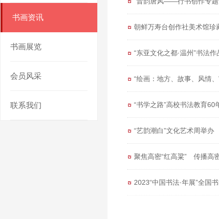
“晋韵唐风——行书创作专
书画资讯
朝鲜万寿台创作社美术馆珍
书画展览
“东亚文化之都·温州”书法
会员风采
“绘画：地方、故事、风情、
“书学之路”高校书法教育6
联系我们
“艺韵潮白”文化艺术周举办
聚焦高密“红高粱” 传播高
2023“中国书法·年展”全