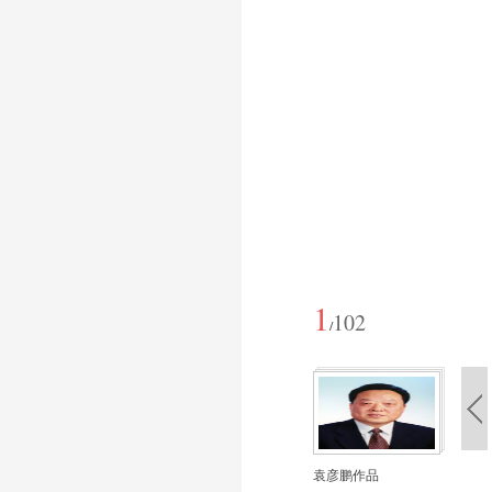
1
102
/
袁彦鹏作品