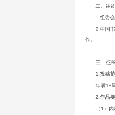
二、组
1.组委
2.中
作。
三、征
1.投稿
年满1
2.作品
（1）