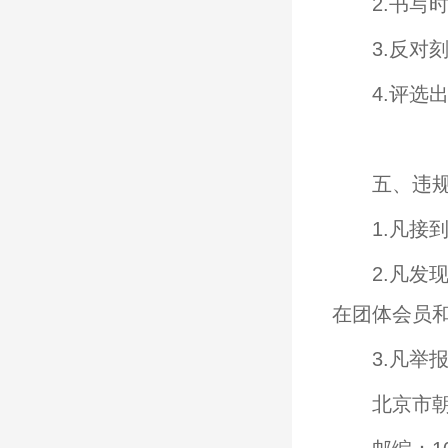
2.书写
3.反
4.评选
五、违
1.凡接
2.凡
在团体会员
3.凡
北京市