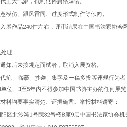
时代正大气象，抵制低俗庸俗媚俗。
对刻意模仿、跟风雷同、过度形式制作等倾向。
出入展作品240件左右，评审结果在中国书法家协
规处理
到通知后未按规定面试者，取消入展资格。
发现代笔、临摹、抄袭、集字及一稿多投等违规行为
和单位、3至5年内不得参加中国书协主办的任何展
举报材料均要事实清楚、证据确凿。举报材料请寄：
朝阳区北沙滩1号院32号楼B座9层中国书法家协会