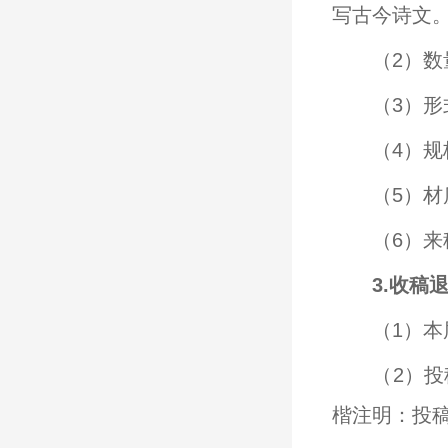
写古今诗文
（2）
（3）
（4）
（5）
（6）
3.收稿
（1）
（2）
楷注明：投