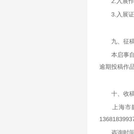
2.入展
3.入展
九、征
本启事自
逾期投稿作
十、收
上海市
136818399
咨询时间：