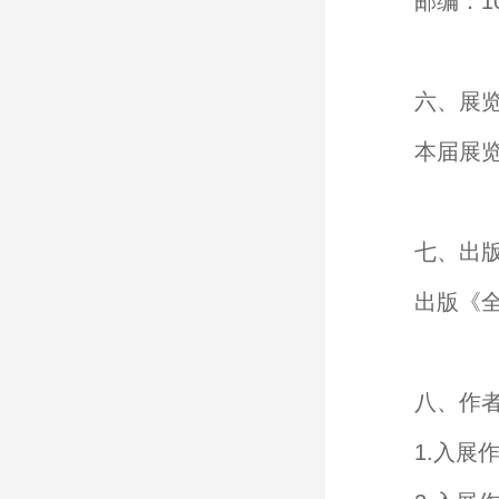
邮编：10
六、展
本届展览
七、出
出版《
八、作
1.入展