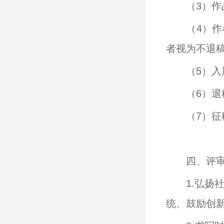
（3）
（4）
者视为不退
（5）
（6）
（7）
四、评
1.弘
统、鼓励创